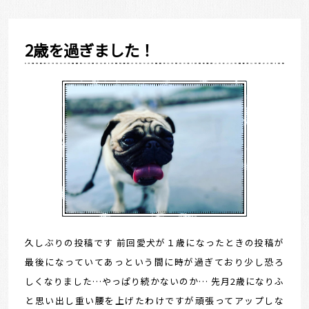
2歳を過ぎました！
久しぶりの投稿です 前回愛犬が１歳になったときの投稿が
最後になっていてあっという間に時が過ぎており少し恐ろ
しくなりました…やっぱり続かないのか… 先月2歳になりふ
と思い出し重い腰を上げたわけですが頑張ってアップしな